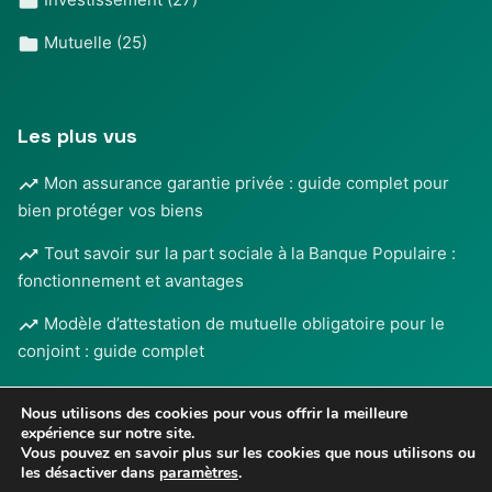
Mutuelle
(25)
Les plus vus
Mon assurance garantie privée : guide complet pour
bien protéger vos biens
Tout savoir sur la part sociale à la Banque Populaire :
fonctionnement et avantages
Modèle d’attestation de mutuelle obligatoire pour le
conjoint : guide complet
Nous utilisons des cookies pour vous offrir la meilleure
expérience sur notre site.
Vous pouvez en savoir plus sur les cookies que nous utilisons ou
les désactiver dans
paramètres
.
Mentions légales
•
© 2026
BANQUE & ASSURANCE
-