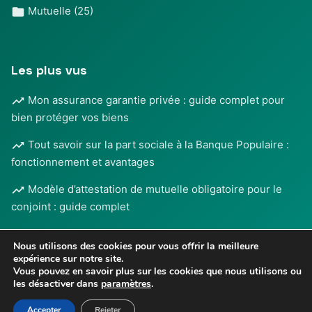
Mutuelle
(25)
Les plus vus
Mon assurance garantie privée : guide complet pour
bien protéger vos biens
Tout savoir sur la part sociale à la Banque Populaire :
fonctionnement et avantages
Modèle d’attestation de mutuelle obligatoire pour le
conjoint : guide complet
Nous utilisons des cookies pour vous offrir la meilleure
expérience sur notre site.
Vous pouvez en savoir plus sur les cookies que nous utilisons ou
les désactiver dans
paramètres
.
Mentions légales
•
© 2026
BANQUE & ASSURANCE
-
Confidentialité
Tous droits réservés
Accepter
Rejeter