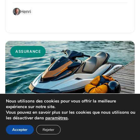
Henri
ASSURANCE
Nous utilisons des cookies pour vous offrir la meilleure
expérience sur notre site.
Vous pouvez en savoir plus sur les cookies que nous utilisons ou
25 juillet 2026
les désactiver dans
paramètres
.
Assurance jet ski : guide complet pour
Accepter
Rejeter
bien protéger votre engin