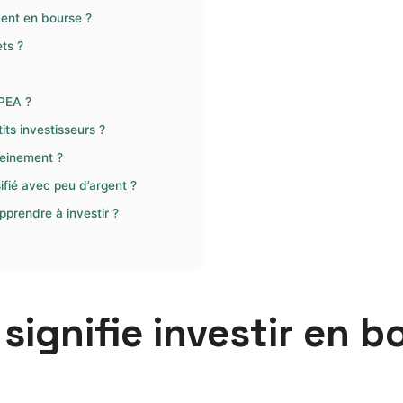
ment en bourse ?
ts ?
 PEA ?
its investisseurs ?
reinement ?
ifié avec peu d’argent ?
pprendre à investir ?
ignifie investir en b