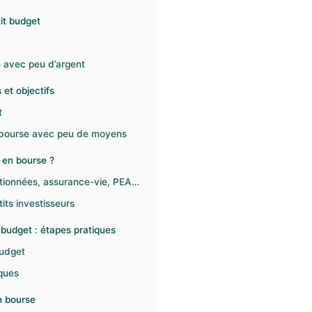
it budget
e avec peu d’argent
 et objectifs
t
en bourse avec peu de moyens
s en bourse ?
actionnées, assurance-vie, PEA…
its investisseurs
budget : étapes pratiques
budget
sques
n bourse