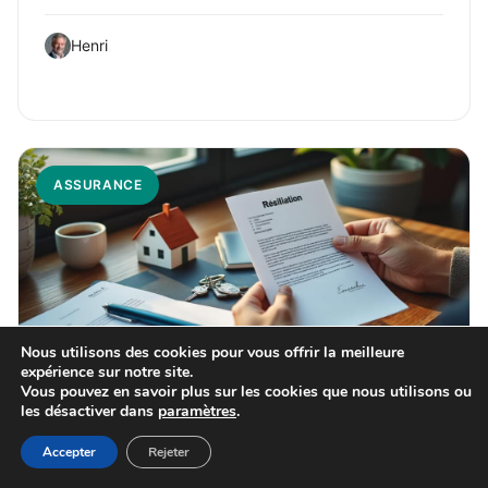
Henri
ASSURANCE
Nous utilisons des cookies pour vous offrir la meilleure
expérience sur notre site.
Vous pouvez en savoir plus sur les cookies que nous utilisons ou
23 juillet 2026
les désactiver dans
paramètres
.
Assurance habitation résiliée : causes,
Accepter
Rejeter
droits et solutions clés