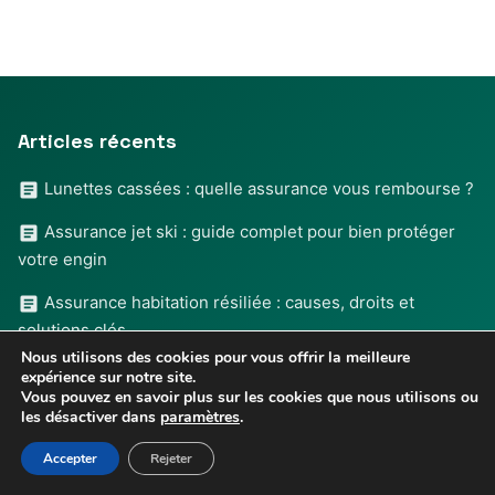
Articles récents
Lunettes cassées : quelle assurance vous rembourse ?
Assurance jet ski : guide complet pour bien protéger
votre engin
Assurance habitation résiliée : causes, droits et
solutions clés
Nous utilisons des cookies pour vous offrir la meilleure
Assurance décès invalidité : Guide complet pour bien
expérience sur notre site.
Vous pouvez en savoir plus sur les cookies que nous utilisons ou
choisir
les désactiver dans
paramètres
.
Assurance de la CAAE pour prêt habitat : garanties et
Accepter
Rejeter
conseils