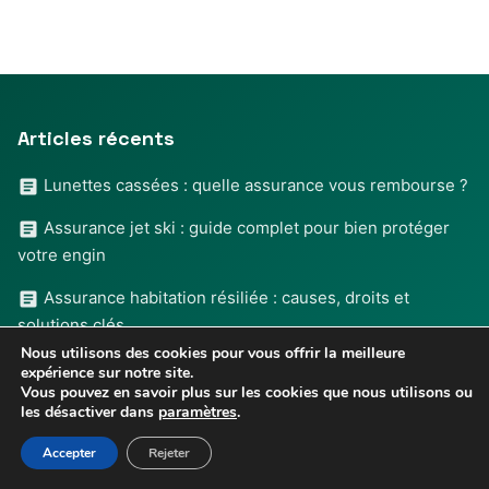
Articles récents
Lunettes cassées : quelle assurance vous rembourse ?
Assurance jet ski : guide complet pour bien protéger
votre engin
Assurance habitation résiliée : causes, droits et
solutions clés
Nous utilisons des cookies pour vous offrir la meilleure
Assurance décès invalidité : Guide complet pour bien
expérience sur notre site.
Vous pouvez en savoir plus sur les cookies que nous utilisons ou
choisir
les désactiver dans
paramètres
.
Assurance de la CAAE pour prêt habitat : garanties et
Accepter
Rejeter
conseils