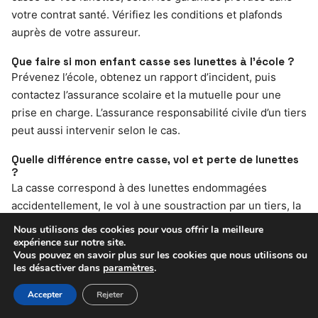
votre contrat santé. Vérifiez les conditions et plafonds
auprès de votre assureur.
Que faire si mon enfant casse ses lunettes à l’école ?
Prévenez l’école, obtenez un rapport d’incident, puis
contactez l’assurance scolaire et la mutuelle pour une
prise en charge. L’assurance responsabilité civile d’un tiers
peut aussi intervenir selon le cas.
Quelle différence entre casse, vol et perte de lunettes
?
La casse correspond à des lunettes endommagées
accidentellement, le vol à une soustraction par un tiers, la
perte à une disparition sans cause identifiée. Les
Nous utilisons des cookies pour vous offrir la meilleure
modalités de couverture diffèrent selon le contrat.
expérience sur notre site.
Vous pouvez en savoir plus sur les cookies que nous utilisons ou
les désactiver dans
paramètres
.
Dois-je fournir une ordonnance à l’opticien pour le
remplacement ?
Accepter
Rejeter
Oui, une ordonnance médicale est souvent exigée, surtout
pour les lunettes de vue, afin d’obtenir un remboursement